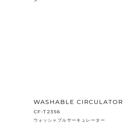
3D SWING DC
CIRCULATOR
CF-T2324
節電センサー付 3DスイングDCサーキュレ
ーター360