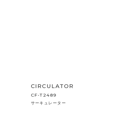
3D SWING TURBO
CIRCULATOR
CF-T2491
3Dスイング ターボサーキュレーター360