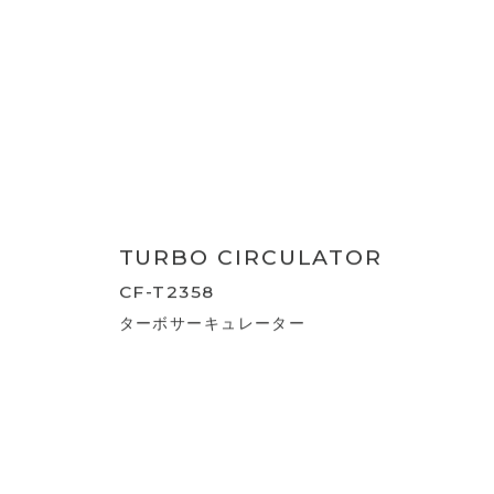
CF-T2356
ウォッシャブルサーキュレーター
WASHABLE CIRCULATOR
CF-T2357
節電センサー付 DCウォッシャブルサーキ